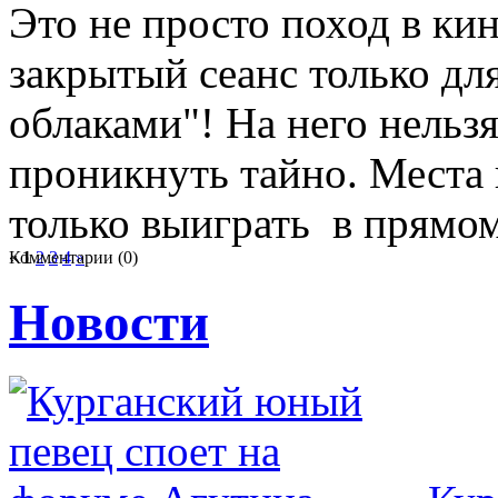
Это не просто поход в ки
закрытый сеанс только дл
облаками"! На него нельзя
проникнуть тайно. Места
только выиграть в прямо
Комментарии (0)
«
1
2
3
4
»
Новости