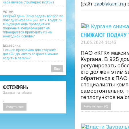
часа вечера.(примерно в20:57)
(сайт
zaoblakami.ru
)
Артём
Добрый день. Хочу задать вопрос по
поводу конференции Bitrix. Будут ли
в будущем ещё проводиться
подобные конференции? не
планируется проводить их на
СНИЖАЮТ ПОДАЧУ 
ежегодной основе?
21.03.2024 11:43
Екатерина
Есть ли программа для старших
ПАО «КГК» максим
детей? До какого возраста можно
ездить в лагерь?
Кургана. В 925 д
регулировать обс
Еще
кто должен этим з
обратиться к ПАО 
специалисты комп
ФОТОЖИЗНЬ
самостоятельно, т
Завтрак на облаке
теплопунктов на 
Комментарии (0)
Увидеть все