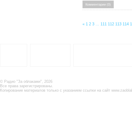
Комментарии (0)
«
1
2
3
…
111
112
113
114
1
© Радио "За облаками", 2026
Все права зарегистрированы.
Копирование материалов только с указанием ссылки на сайт www.zaobla