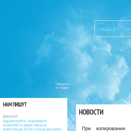
ЭКИПАЖ
ПР
Написать
в студию
НАМ ПИШУТ
НОВОСТИ
Дмитрий
Здравствуйте, подскажите
пожалуйста какая звучала
При копировании 
композиция 16.04 в конце восьмого