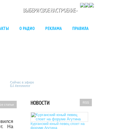
ВЫБЕРИ СВОЕ НАСТРОЕНИЕ -
АКТЫ
О РАДИО
РЕКЛАМА
ПРАВИЛА
Сейчас в эфире
DJ Автопилот
НОВОСТИ
RSS
се статьи
вился
Курганский юный певец споет на
рт. На
форуме Агутина