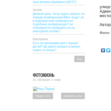
часа вечера.(примерно в20:57)
улице
Артём
Адми
Добрый день. Хочу задать вопрос по
место
поводу конференции Bitrix. Будут ли
в будущем ещё проводиться
подобные конференции? не
Автор
планируется проводить их на
ежегодной основе?
Фото:
Екатерина
Есть ли программа для старших
детей? До какого возраста можно
ездить в лагерь?
Еще
ФОТОЖИЗНЬ
За облаками в мире
Увидеть все
Добавить свое