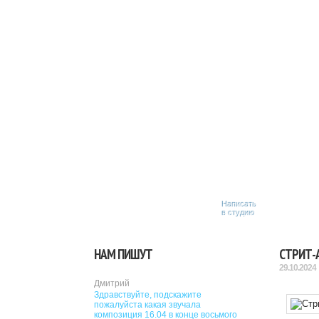
Написать
в студию
НАМ ПИШУТ
СТРИТ-
29.10.2024
Дмитрий
Здравствуйте, подскажите
пожалуйста какая звучала
композиция 16.04 в конце восьмого